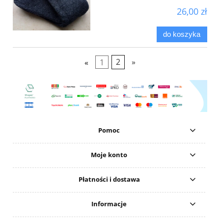
26,00 zł
do koszyka
«
1
2
»
Pomoc
Moje konto
Płatności i dostawa
Informacje