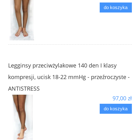
do koszyka
Legginsy przeciwżylakowe 140 den I klasy
kompresji, ucisk 18-22 mmHg - przeźroczyste -
ANTISTRESS
97,00 zł
do koszyka