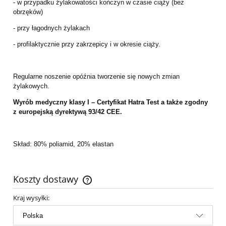
- w przypadku żylakowatości kończyn w czasie ciąży (bez
obrzęków)
- przy łagodnych żylakach
- profilaktycznie przy zakrzepicy i w okresie ciąży.
Regularne noszenie opóźnia tworzenie się nowych zmian
żylakowych.
Wyrób medyczny klasy I – Certyfikat Hatra Test a także zgodny
z europejską dyrektywą 93/42 CEE.
Skład: 80% poliamid, 20% elastan
Koszty dostawy
Cena nie zawiera ewentualnych kosztów płatności
Kraj wysyłki: