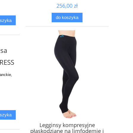
splocie wysokiej II klasy
256,00 zł
kompresji - ucisk 25-30mmHg
- czarne - CzSalus
do koszyka
oszyka
asa
TRESS
anckie,
oszyka
Legginsy kompresyjne
płaskodziane na limfodemię i