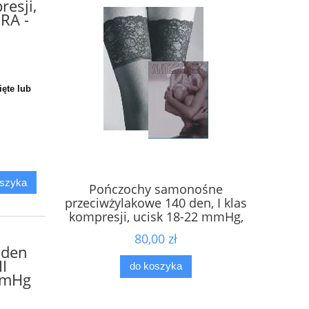
resji,
RA -
ęte lub
oszyka
Pończochy samonośne
Poń
przeciwżylakowe 140 den, I klas
przeciwży
kompresji, ucisk 18-22 mmHg,
kompres
splot "plaster miodu"- PALCE
splo
80,00 zł
OTWARTE - ANTISTRESS
 den
I
do koszyka
mmHg