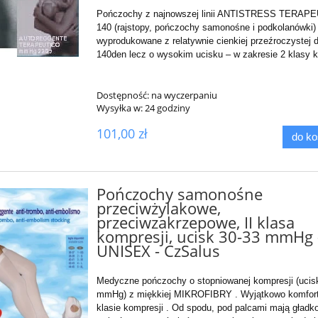
Pończochy z najnowszej linii ANTISTRESS TERAP
140 (rajstopy, pończochy samonośne i podkolanówki)
wyprodukowane z relatywnie cienkiej przeźroczystej d
140den lecz
o wysokim ucisku – w zakresie 2 klasy k
Dostępność:
na wyczerpaniu
Wysyłka w:
24 godziny
101,00 zł
do k
Pończochy samonośne
przeciwżylakowe,
przeciwzakrzepowe, II klasa
kompresji, ucisk 30-33 mmHg 
UNISEX - CzSalus
Medyczne pończochy o stopniowanej kompresji (ucisk
mmHg) z miękkiej MIKROFIBRY . Wyjątkowo komfort
klasie kompresji . Od spodu, pod palcami mają gładk