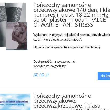
Pończochy samonośne
przeciwżylakowe 140 den, I kl
kompresji, ucisk 18-22 mmHg,
splot "plaster miodu"- PALCE
OTWARTE - ANTISTRESS
Wykonane z najwyższej jakości nowoczesnych włókie
dzianiny o splocie „plastra miodu”.
Otwarte palce gwarantują swobodę i wentylację
Dostępność:
na wyczerpaniu
Wysyłka w:
24 godziny
80,00 zł
do k
Pończochy samonośne
przeciwżylakowe,
przeciwzakrzepowe, I klasa