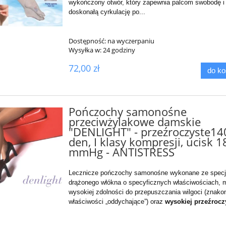
wykończony otwór, który zapewnia palcom swobodę i
doskonałą cyrkulację po...
Dostępność:
na wyczerpaniu
Wysyłka w:
24 godziny
72,00 zł
do k
Pończochy samonośne
przeciwżylakowe damskie
"DENLIGHT" - przeźroczyste14
den, I klasy kompresji, ucisk 1
mmHg - ANTISTRESS
Lecznicze pończochy samonośne wykonane ze specj
drążonego włókna o specyficznych właściwościach, m
wysokiej zdolności do przepuszczania wilgoci (znako
właściwości „oddychające”) oraz
wysokiej przeźrocz