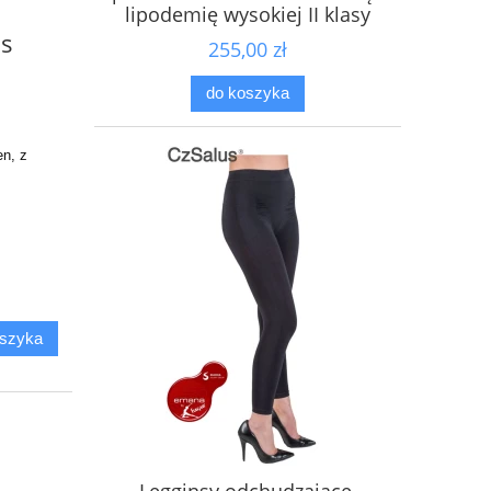
lipodemię wysokiej II klasy
kompresji, ucisk 25-30mmHg
as
255,00 zł
- prod. CzSalus
do koszyka
n, z
oszyka
Legginsy odchudzajace,