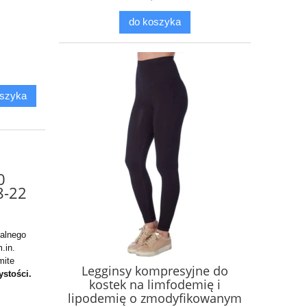
- WERSJA LEKKA LETNIA -
czarne - prod. CzSalus
do koszyka
oszyka
0
8-22
alnego
.in.
mite
Legginsy kompresyjne do
ystości.
kostek na limfodemię i
lipodemię o zmodyfikowanym