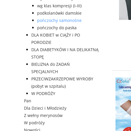
wg klas kompresji (I-III)
podkolanówki damskie
pończochy samonośne
pończochy do paska
DLA KOBIET w CIĄŻY i PO
PORODZIE
DLA DIABETYKÓW I NA DELIKATNĄ
STOPĘ
BIELIZNA do ZADAŃ
SPECJALNYCH
PRZECIWZAKRZEPOWE WYROBY
(pobyt w szpitalu)
W PODRÓŻY
Pan
Dla Dzieci i Młodzieży
Z wełny merynosów
W podróży
Nowości