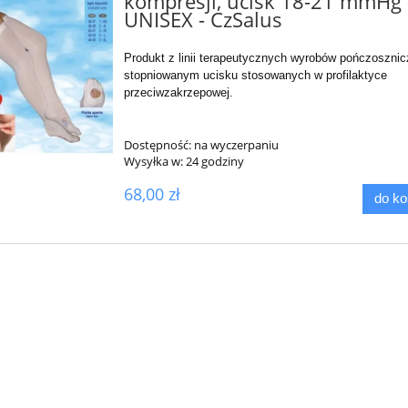
kompresji, ucisk 18-21 mmHg 
UNISEX - CzSalus
Produkt z linii terapeutycznych wyrobów pończosznic
stopniowanym ucisku stosowanych w profilaktyce
przeciwzakrzepowej.
Dostępność:
na wyczerpaniu
Wysyłka w:
24 godziny
68,00 zł
do k