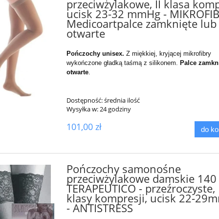
przeciwżylakowe, II klasa komp
ucisk 23-32 mmHg - MIKROFIB
Medicoartpalce zamknięte lub
otwarte
Pończochy unisex.
Z miękkiej, kryjącej mikrofibry
wykończone gładką taśmą z silikonem
.
Palce zamkni
otwarte
.
Dostępność:
średnia ilość
Wysyłka w:
24 godziny
101,00 zł
do k
Pończochy samonośne
przeciwżylakowe damskie 140
TERAPEUTICO - przeźroczyste, I
klasy kompresji, ucisk 22-29
- ANTISTRESS