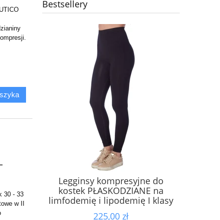
Bestsellery
EUTICO
zianiny
ompresji
.
oszyka
-
Legginsy kompresyjne do
kostek PŁASKODZIANE na
 30 - 33
limfodemię i lipodemię I klasy
owe w II
kompresji, ucisk 15-20 mmHg
o
225,00 zł