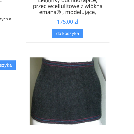
-
przeciwcellulitowe z włókna
emana® , modelujące,
maksymalnie wyszczuplające,
zych o
175,00 zł
niezwykle eleganckie, gładkie
do koszyka
oszyka