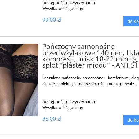
Dostępność:
na wyczerpaniu
Wysyłka w:
24 godziny
99,00 zł
do k
Pończochy samonośne
przeciwżylakowe 140 den, I kl
kompresji, ucisk 18-22 mmHg,
splot "plaster miodu" - ANTIS
Lecznicze pończochy samonośne – komfortowe, eleg
cienkie, z piękną 11 cm szerokości koronką, trwałe.
Dostępność:
na wyczerpaniu
Wysyłka w:
24 godziny
85,00 zł
do k