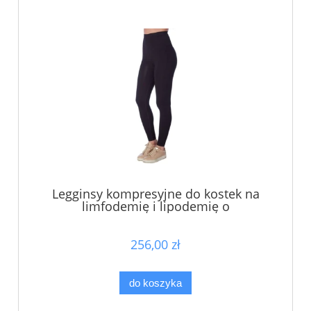
Legginsy kompresyjne do kostek na
limfodemię i lipodemię o
zmodyfikowanym splocie wysokiej II
klasy kompresji - ucisk 25-30mmHg -
czarne - CzSalus
256,00 zł
do koszyka