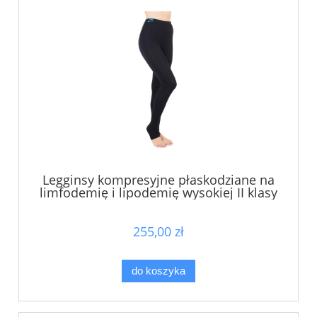
Legginsy kompresyjne płaskodziane na
limfodemię i lipodemię wysokiej II klasy
kompresji, ucisk 25-30mmHg - prod.
CzSalus
255,00 zł
do koszyka