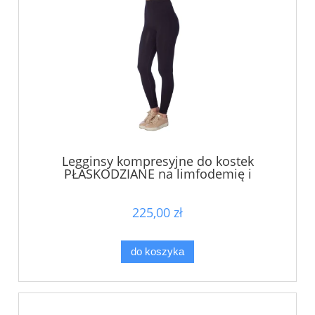
Legginsy kompresyjne do kostek
PŁASKODZIANE na limfodemię i
lipodemię I klasy kompresji, ucisk 15-20
mmHg - WERSJA LEKKA LETNIA - czarne -
prod. CzSalus
225,00 zł
do koszyka