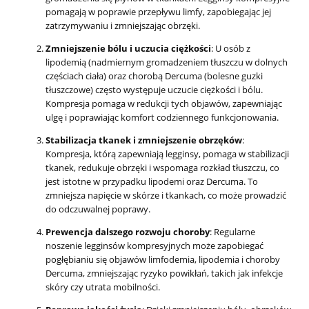
pomagają w poprawie przepływu limfy, zapobiegając jej
zatrzymywaniu i zmniejszając obrzęki.
Zmniejszenie bólu i uczucia ciężkości
: U osób z
lipodemią (nadmiernym gromadzeniem tłuszczu w dolnych
częściach ciała) oraz chorobą Dercuma (bolesne guzki
tłuszczowe) często występuje uczucie ciężkości i bólu.
Kompresja pomaga w redukcji tych objawów, zapewniając
ulgę i poprawiając komfort codziennego funkcjonowania.
Stabilizacja tkanek i zmniejszenie obrzęków
:
Kompresja, którą zapewniają legginsy, pomaga w stabilizacji
tkanek, redukuje obrzęki i wspomaga rozkład tłuszczu, co
jest istotne w przypadku lipodemi oraz Dercuma. To
zmniejsza napięcie w skórze i tkankach, co może prowadzić
do odczuwalnej poprawy.
Prewencja dalszego rozwoju choroby
: Regularne
noszenie legginsów kompresyjnych może zapobiegać
pogłębianiu się objawów limfodemia, lipodemia i choroby
Dercuma, zmniejszając ryzyko powikłań, takich jak infekcje
skóry czy utrata mobilności.